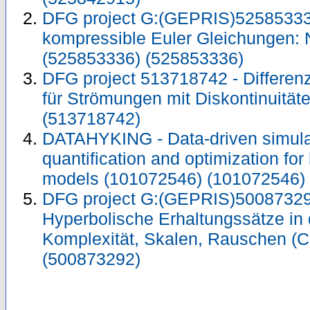
DFG project G:(GEPRIS)525853336
kompressible Euler Gleichungen: 
(525853336) (525853336)
DFG project 513718742 - Differen
für Strömungen mit Diskontinuität
(513718742)
DATAHYKING - Data-driven simulat
quantification and optimization for
models (101072546) (101072546)
DFG project G:(GEPRIS)50087329
Hyperbolische Erhaltungssätze in 
Komplexität, Skalen, Rauschen (
(500873292)