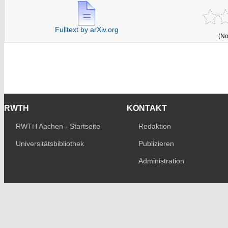
Fulltext by arXiv.org
(No
RWTH
KONTAKT
RWTH Aachen - Startseite
Redaktion
Universitätsbibliothek
Publizieren
Administration