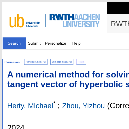
RWTH
Search
Submit
Personalize
Help
References (0)
Discussion (0)
Files
Information
A numerical method for solvi
tangent vector of hyperbolic
*
;
(Corre
Herty, Michael
Zhou, Yizhou
2024