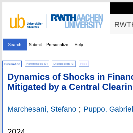
RWTH
Search
Submit
Personalize
Help
References (0)
Discussion (0)
Files
Information
Dynamics of Shocks in Financ
Mitigated by a Central Cleari
;
Marchesani, Stefano
Puppo, Gabriel
2024