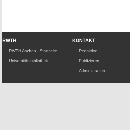
RWTH
KONTAKT
RWTH Aachen - Startseite
Redaktion
Universitätsbibliothek
Publizieren
Administration