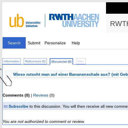
RWTH
Search
Submit
Personalize
Help
Information
References (0)
Files
Discussion (0)
Wieso rutscht man auf einer Bananenschale aus? (mit Ge
Comments (0)
|
Reviews
(0)
Subscribe
to this discussion. You will then receive all new comme
You are not authorized to comment or review.