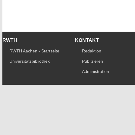
RWTH
KONTAKT
RWTH Aachen - Startseite
Redaktion
Universitätsbibliothek
Publizieren
Administration