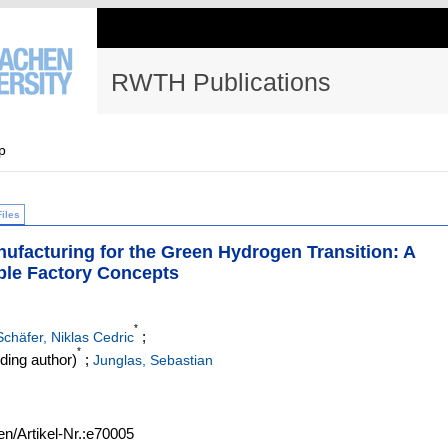
RWTH Publications
p
Files
ufacturing for the Green Hydrogen Transition: A
ble Factory Concepts
*
;
Schäfer, Niklas Cedric
*
ing author)
;
Junglas, Sebastian
en/Artikel-Nr.:e70005