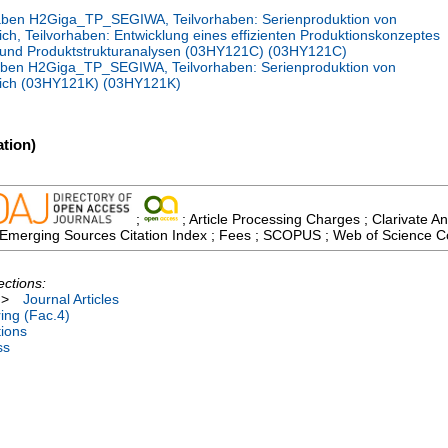
en H2Giga_TP_SEGIWA, Teilvorhaben: Serienproduktion von
ich, Teilvorhaben: Entwicklung eines effizienten Produktionskonzeptes
- und Produktstrukturanalysen (03HY121C) (03HY121C)
en H2Giga_TP_SEGIWA, Teilvorhaben: Serienproduktion von
reich (03HY121K) (03HY121K)
tion)
;
; Article Processing Charges ; Clarivate An
Emerging Sources Citation Index ; Fees ; SCOPUS ; Web of Science Co
ections:
>
Journal Articles
ing (Fac.4)
tions
ss