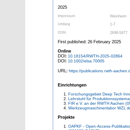
2025
Impressum
Weinheim :
Umfang
1-7
ISSN
2698-5977
First published: 26 February 2025
Online
DOI:
10.18154/RWTH-2025-02864
DOI:
10.1002/elsa.70005
URL:
https://publications.rwth-aachen
Einrichtungen
Forschungsgebiet Deep Tech Inn
Lehrstuhl für Produktionssystema
FIR e.V. an der RWTH Aachen (0
Werkzeugmaschinenlabor WZL d
Projekte
OAPKF - Open-Access-Publikatio