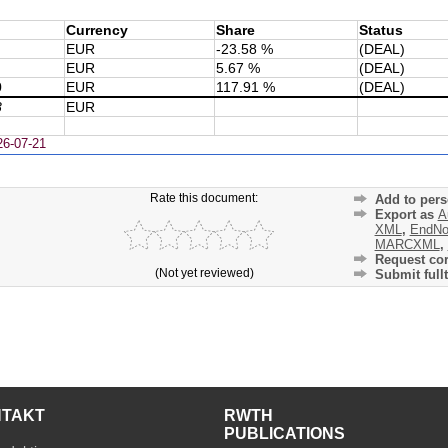
Currency
Share
Status
EUR
-23.58 %
(DEAL)
EUR
5.67 %
(DEAL)
0
EUR
117.91 %
(DEAL)
8
EUR
26-07-21
Rate this document:
Add to pers
Export as
A
XML
,
EndNo
MARCXML
,
Request cor
(Not yet reviewed)
Submit fullt
NTAKT
RWTH
PUBLICATIONS