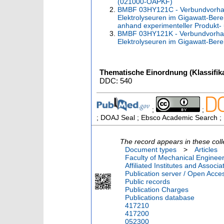
(021000-OAPKF)
BMBF 03HY121C - Verbundvorhab
Elektrolyseuren im Gigawatt-Bere
anhand experimenteller Produkt
BMBF 03HY121K - Verbundvorhab
Elektrolyseuren im Gigawatt-Be
Thematische Einordnung (Klassifika
DDC: 540
;
;
; DOAJ Seal ; Ebsco Academic Search ; 
The record appears in these coll
Document types
>
Articles
Faculty of Mechanical Engineer
Affiliated Institutes and Associa
Publication server / Open Acce
Public records
Publication Charges
Publications database
417210
417200
052300