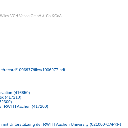
 Wiley-VCH Verlag GmbH & Co KGaA
.de/record/1006977/files/1006977.pdf
ovation (416850)
tik (417210)
52300)
er RWTH Aachen (417200)
n mit Unterstützung der RWTH Aachen University (021000-OAPKF)