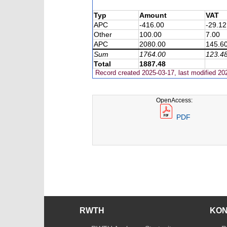
Typ
Amount
VAT
APC
-416.00
-29.12
Other
100.00
7.00
APC
2080.00
145.6
Sum
1764.00
123.4
Total
1887.48
Record created 2025-03-17, last modified 20
OpenAccess:
PDF
RWTH
KO