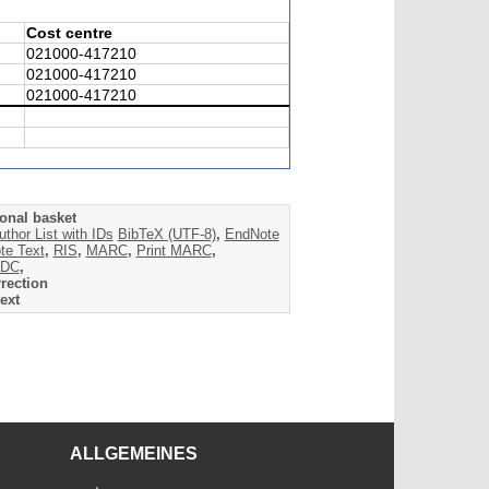
Cost centre
021000-417210
021000-417210
021000-417210
onal basket
uthor List with IDs
BibTeX (UTF-8)
,
EndNote
te Text
,
RIS
,
MARC
,
Print MARC
,
DC
,
rection
ext
ALLGEMEINES