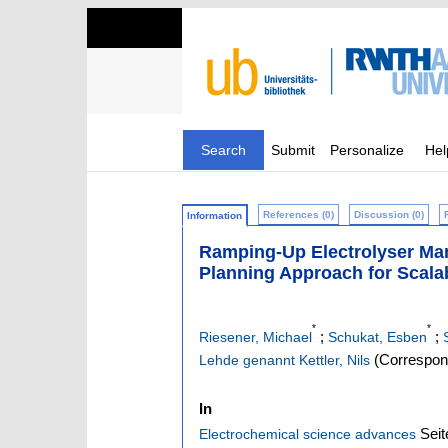
Search
Submit
Personalize
Hel
References (0)
Discussion (0)
Information
Ramping‐Up Electrolyser Man
Planning Approach for Scala
*
*
;
;
Riesener, Michael
Schukat, Esben
(Correspond
Lehde genannt Kettler, Nils
In
Seit
Electrochemical science advances