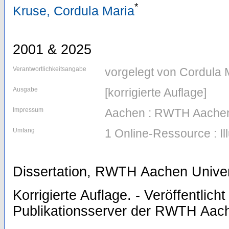
*
Kruse, Cordula Maria
2001 & 2025
Verantwortlichkeitsangabe
vorgelegt von Cordula 
Ausgabe
[korrigierte Auflage]
Impressum
Aachen : RWTH Aachen
Umfang
1 Online-Ressource : Il
Dissertation, RWTH Aachen Univer
Korrigierte Auflage. - Veröffentlich
Publikationsserver der RWTH Aach