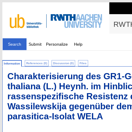
RWTH
Search
Submit
Personalize
Help
References (0)
Discussion (0)
Files
Information
Charakterisierung des GR1-G
thaliana (L.) Heynh. im Hinbli
rassenspezifische Resistenz
Wassilewskija gegenüber de
parasitica-Isolat WELA