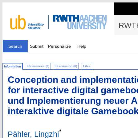
RWTH
Search
Submit
Personalize
Help
References (0)
Discussion (0)
Files
Information
Conception and implementati
for interactive digital gameb
und Implementierung neuer A
interaktive digitale Gameboo
*
Pähler, Lingzhi