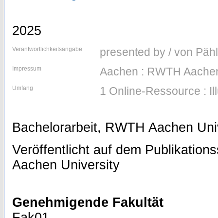
2025
Verantwortlichkeitsangabe
presented by / von Pähl
Impressum
Aachen : RWTH Aachen
Umfang
1 Online-Ressource : Il
Bachelorarbeit, RWTH Aachen Univ
Veröffentlicht auf dem Publikatio
Aachen University
Genehmigende Fakultät
Fak01