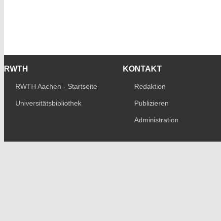
RWTH
KONTAKT
RWTH Aachen - Startseite
Redaktion
Universitätsbibliothek
Publizieren
Administration