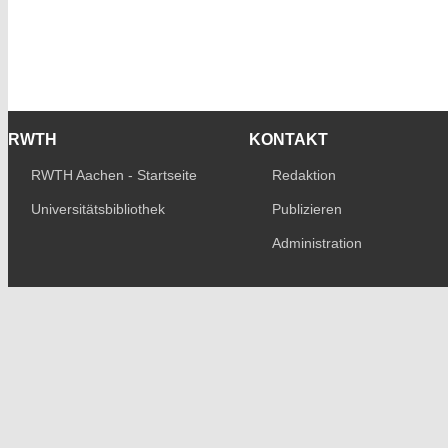
RWTH
KONTAKT
RWTH Aachen - Startseite
Redaktion
Universitätsbibliothek
Publizieren
Administration