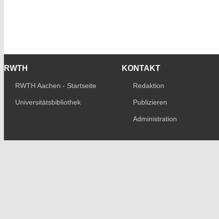
RWTH
KONTAKT
RWTH Aachen - Startseite
Redaktion
Universitätsbibliothek
Publizieren
Administration