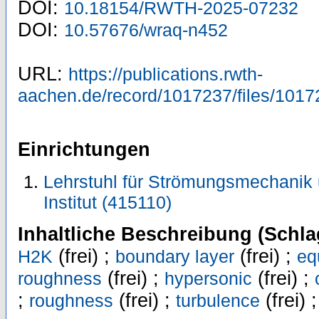
DOI:
10.18154/RWTH-2025-07232
DOI:
10.57676/wraq-n452
URL:
https://publications.rwth-
aachen.de/record/1017237/files/1017
Einrichtungen
Lehrstuhl für Strömungsmechanik
Institut (415110)
Inhaltliche Beschreibung (Schla
(frei) ;
(frei) ;
H2K
boundary layer
eq
(frei) ;
(frei) ;
roughness
hypersonic
;
(frei) ;
(frei) 
roughness
turbulence