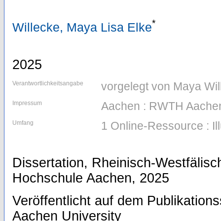
*
Willecke, Maya Lisa Elke
2025
Verantwortlichkeitsangabe
vorgelegt von Maya Wil
Impressum
Aachen : RWTH Aachen
Umfang
1 Online-Ressource : Il
Dissertation, Rheinisch-Westfälis
Hochschule Aachen, 2025
Veröffentlicht auf dem Publikatio
Aachen University