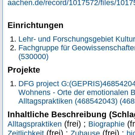
aachen.de/record/1017572/files/1017
Einrichtungen
Lehr- und Forschungsgebiet Kultu
Fachgruppe für Geowissenschafte
(530000)
Projekte
DFG project G:(GEPRIS)468542043
Wohnens - Orte der emotionalen 
Alltagspraktiken (468542043) (46
Inhaltliche Beschreibung (Schla
(frei) ;
(fr
Alltagspraktiken
Biographie
(frei) ;
(frei) ;
Zeitlichkeit
Zuhause
bi