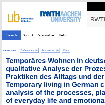
RWTH
Search
Submit
Personalize
Help
References (0)
Discussion (0)
Files
Information
Temporäres Wohnen in deutsc
qualitative Analyse der Proze
Praktiken des Alltags und de
Temporary living in German cit
analysis of the processes, pl
of everyday life and emotion