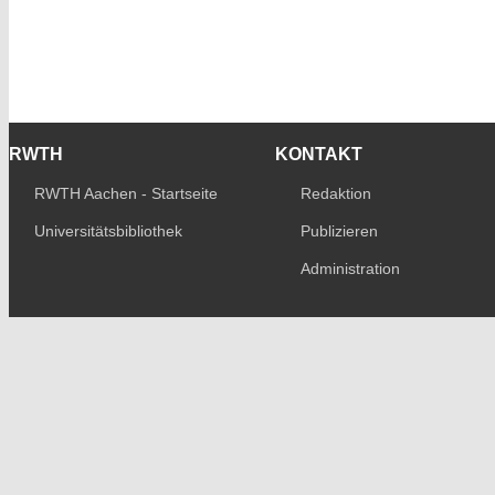
RWTH
KONTAKT
RWTH Aachen - Startseite
Redaktion
Universitätsbibliothek
Publizieren
Administration