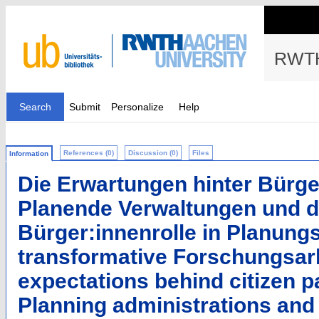
RWTH
Search
Submit
Personalize
Help
References (0)
Discussion (0)
Files
Information
Die Erwartungen hinter Bürge
Planende Verwaltungen und d
Bürger:innenrolle in Planung
transformative Forschungsarb
expectations behind citizen pa
Planning administrations and 