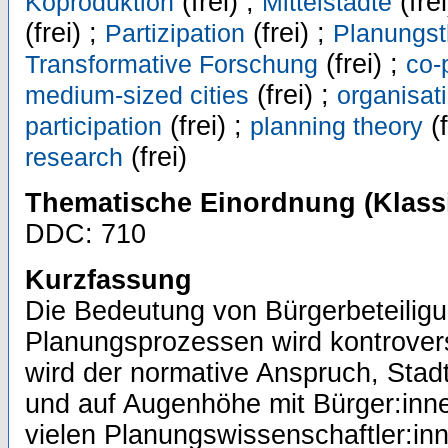
(frei) ;
(frei
Koproduktion
Mittelstädte
(frei) ;
(frei) ;
Partizipation
Planungst
(frei) ;
Transformative Forschung
co-
(frei) ;
medium-sized cities
organisat
(frei) ;
(f
participation
planning theory
(frei)
research
Thematische Einordnung (Klassi
DDC: 710
Kurzfassung
Die Bedeutung von Bürgerbeteiligu
Planungsprozessen wird kontrovers 
wird der normative Anspruch, Sta
und auf Augenhöhe mit Bürger:inne
vielen Planungswissenschaftler:inn