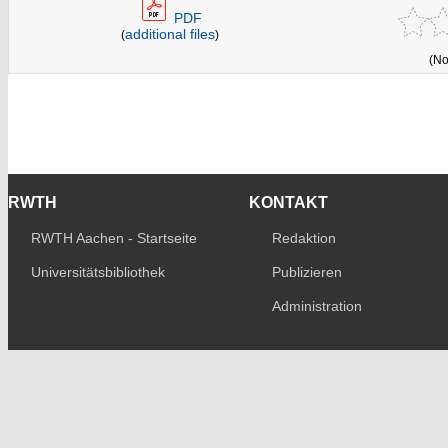
PDF
additional files
(
)
(No
RWTH
KONTAKT
RWTH Aachen - Startseite
Redaktion
Universitätsbibliothek
Publizieren
Administration