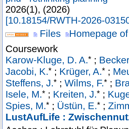
2026
(
1
),
(
2026
)
[
10.18154/RWTH-2026-0315
Files
Homepage of 
Coursework
*
Karow-Kluge, D. A.
;
Becker
*
*
Jacobi, K.
;
Krüger, A.
;
Meu
*
*
Steffens, J.
;
Wilms, F.
;
Bra
*
*
Isele, M.
;
Kreiten, J.
;
Kuge
*
*
Spies, M.
;
Üstün, E.
;
Zimm
LustAufLife : Zwischennut