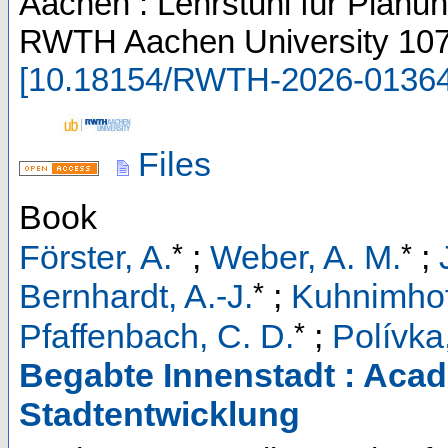
Aachen : Lehrstuhl für Planu
RWTH Aachen University
107
[
10.18154/RWTH-2026-0136
Files
Book
*
*
Förster, A.
;
Weber, A. M.
;
*
Bernhardt, A.-J.
;
Kuhnimhof,
*
Pfaffenbach, C. D.
;
Polívka,
Begabte Innenstadt : Acad
Stadtentwicklung