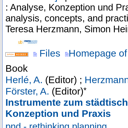
: Analyse, Konzeption und Pr
analysis, concepts, and pract
Teresa Herzmann, Simon Hein
Files
Homepage of 
Book
Herlé, A.
(Editor)
;
Herzmann,
*
Förster, A.
(Editor)
Instrumente zum städtisc
Konzeption und Praxis
pnd - rethinking planning