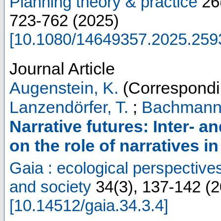
Planning theory & practice
26
723-762
(
2025
)
[
10.1080/14649357.2025.259
Journal Article
Augenstein, K.
(Correspondi
Lanzendörfer, T.
;
Bachmann,
Narrative futures: Inter- a
on the role of narratives i
Gaia : ecological perspective
and society
34
(
3
),
137-142
(
2
[
10.14512/gaia.34.3.4
]