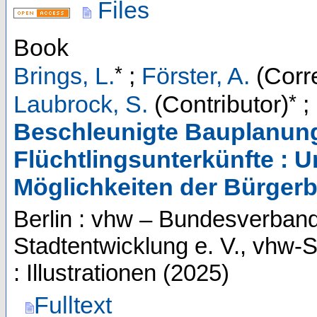
Files
Book
*
Brings, L.
;
Förster, A.
(Corr
*
Laubrock, S.
(Contributor)
;
Beschleunigte Bauplanun
Flüchtlingsunterkünfte : 
Möglichkeiten der Bürgerb
Berlin : vhw – Bundesverban
Stadtentwicklung e. V., vhw-S
: Illustrationen
(
2025
)
Fulltext