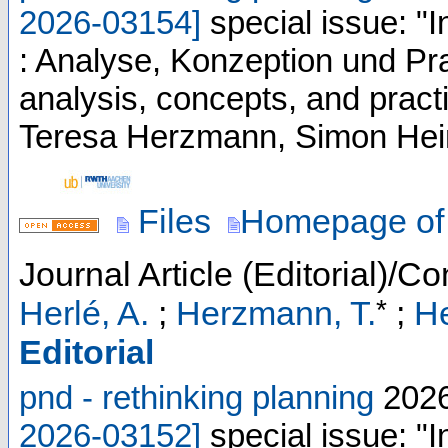
2026-03154
]
special issue: 
: Analyse, Konzeption und Pr
analysis, concepts, and pract
Teresa Herzmann, Simon Hein
Files
Homepage of 
Journal Article (Editorial)/Co
*
Herlé, A.
;
Herzmann, T.
;
He
Editorial
pnd - rethinking planning
202
2026-03152
]
special issue: 