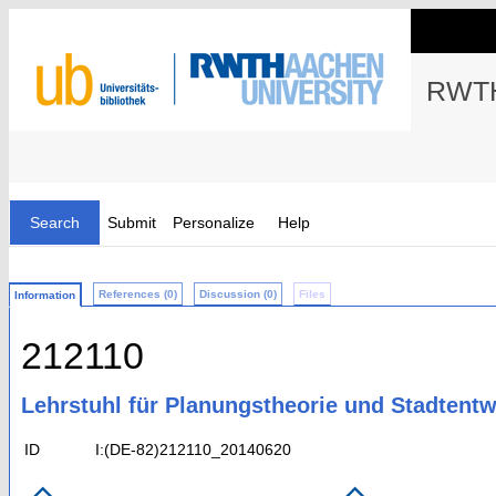
RWTH
Search
Submit
Personalize
Help
References (0)
Discussion (0)
Files
Information
212110
Lehrstuhl für Planungstheorie und Stadtent
ID
I:(DE-82)212110_20140620