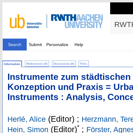
RWTH
Search
Submit
Personalize
Help
References (0)
Discussion (0)
Files
Information
Instrumente zum städtischen
Konzeption und Praxis = Urb
Instruments : Analysis, Conce
(Editor)
;
Herlé, Alice
Herzmann, Ter
*
(Editor)
;
Hein, Simon
Förster, Agne