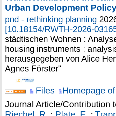
Urban Development Polic
pnd - rethinking planning
202
[
10.18154/RWTH-2026-0316
städtischen Wohnen : Analys
housing instruments : analysi
herausgegeben von Alice Her
Agnes Förster"
Files
Homepage of 
Journal Article/Contribution 
Riechel, R.
;
Plate, E.
;
Trapp