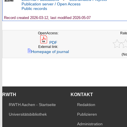
Publication server / Open Access
Public records
Record created 2026-03-12, last modified 2026-05-07
OpenAccess:
Rate
PDF
External link:
Homepage of journal
(No
RWTH
KONTAKT
RWTH Aachen - Startseite
Redaktion
Universitätsbibliothek
Publizieren
Administration