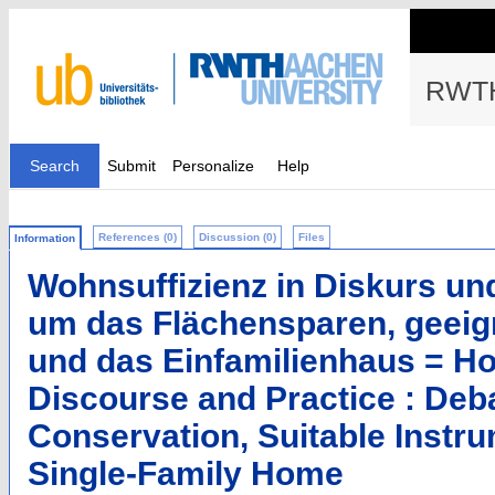
RWTH
Search
Submit
Personalize
Help
References (0)
Discussion (0)
Files
Information
Wohnsuffizienz in Diskurs un
um das Flächensparen, geeig
und das Einfamilienhaus = Ho
Discourse and Practice : Deb
Conservation, Suitable Instru
Single-Family Home