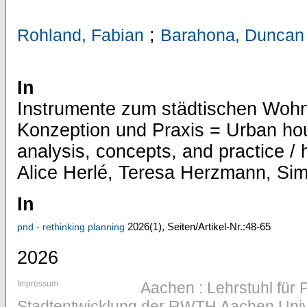
;
Rohland, Fabian
Barahona, Duncan
In
Instrumente zum städtischen Wohn
Konzeption und Praxis = Urban hou
analysis, concepts, and practice 
Alice Herlé, Teresa Herzmann, Si
In
2026
(1)
,
Seiten/Artikel-Nr.:48-65
pnd - rethinking planning
2026
Impressum
Aachen : Lehrstuhl für
Stadtentwicklung der RWTH Aachen Univ