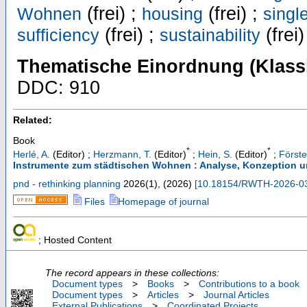
(frei) ;
(frei) ;
Wohnen
housing
singl
(frei) ;
(frei)
sufficiency
sustainability
Thematische Einordnung (Klassi
DDC: 910
Related:
Book
*
*
Herlé, A.
(Editor)
;
Herzmann, T.
(Editor)
;
Hein, S.
(Editor)
;
Förste
Instrumente zum städtischen Wohnen : Analyse, Konzeption u
pnd - rethinking planning
2026
(
1
),
(
2026
)
[
10.18154/RWTH-2026-0
Files
Homepage of journal
; Hosted Content
The record appears in these collections:
Document types
>
Books
>
Contributions to a book
Document types
>
Articles
>
Journal Articles
External Publications
>
Coordinated Projects