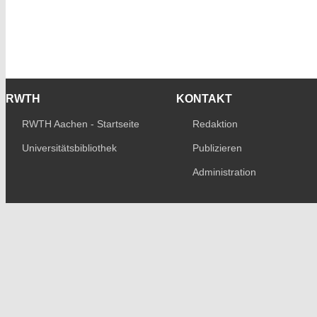
RWTH
KONTAKT
RWTH Aachen - Startseite
Redaktion
Universitätsbibliothek
Publizieren
Administration