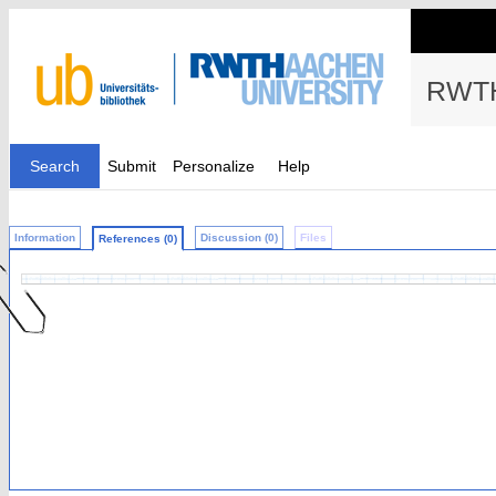
RWTH
Search
Submit
Personalize
Help
Information
Discussion (0)
Files
References (0)