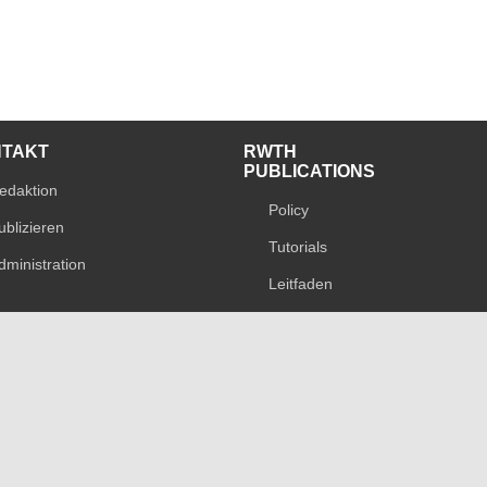
NTAKT
RWTH
PUBLICATIONS
edaktion
Policy
ublizieren
Tutorials
dministration
Leitfaden