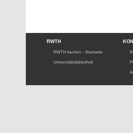
RWTH
KO
RWTH Aachen - Startseite
R
Universitätsbibliothek
P
A