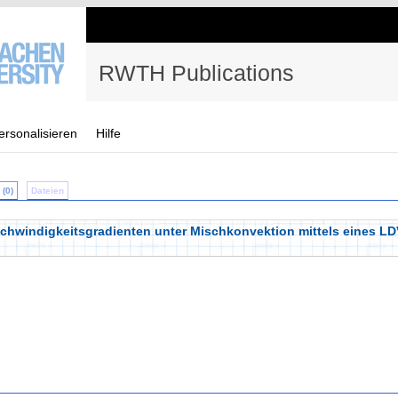
RWTH Publications
ersonalisieren
Hilfe
(0)
Dateien
windigkeitsgradienten unter Mischkonvektion mittels eines LDV