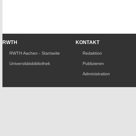
RWTH
KONTAKT
RWTH Aachen - Startseite
Redaktion
Universitätsbibliothek
Publizieren
Administration