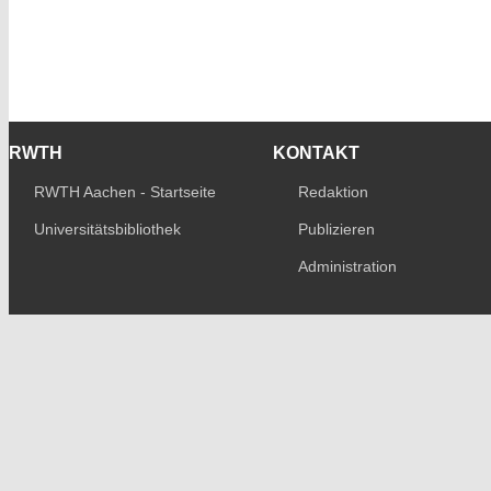
RWTH
KONTAKT
RWTH Aachen - Startseite
Redaktion
Universitätsbibliothek
Publizieren
Administration