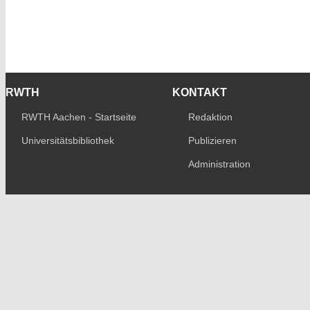
RWTH
KONTAKT
RWTH Aachen - Startseite
Redaktion
Universitätsbibliothek
Publizieren
Administration