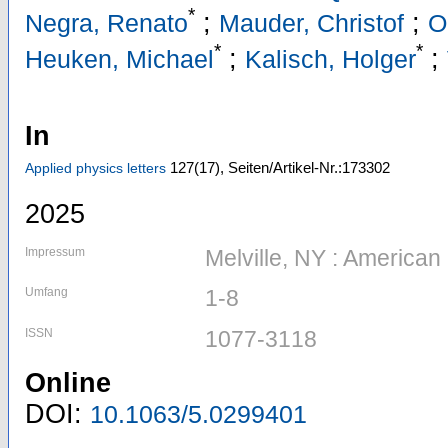
*
;
;
Negra, Renato
Mauder, Christof
O
*
*
;
;
Heuken, Michael
Kalisch, Holger
In
127
(17)
,
Seiten/Artikel-Nr.:173302
Applied physics letters
2025
Impressum
Melville, NY : American 
Umfang
1-8
ISSN
1077-3118
Online
DOI:
10.1063/5.0299401