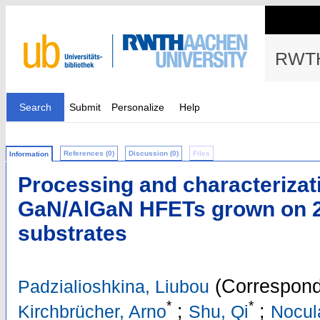
RWTH
Search
Submit
Personalize
Help
References (0)
Discussion (0)
Files
Information
Processing and characterizati
GaN/AlGaN HFETs grown on 
substrates
(Correspond
Padzialioshkina, Liubou
*
*
;
;
Kirchbrücher, Arno
Shu, Qi
Nocul