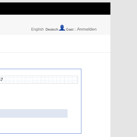
Anmelden
English
Deutsch
Gast ::
57