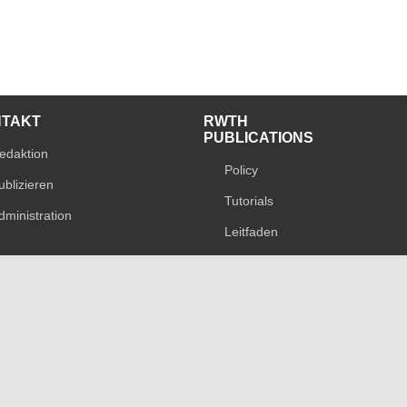
NTAKT
RWTH
PUBLICATIONS
edaktion
Policy
ublizieren
Tutorials
dministration
Leitfaden