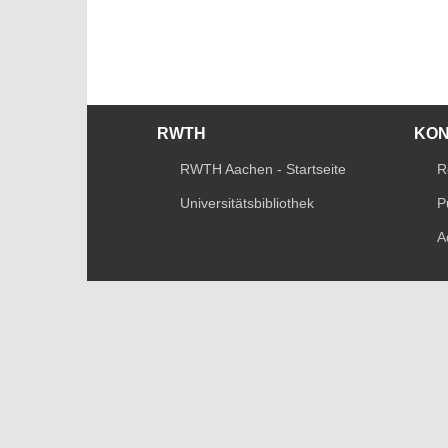
RWTH
KO
RWTH Aachen - Startseite
R
Universitätsbibliothek
P
A