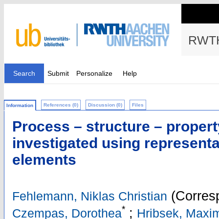
RWTH
Search
Submit
Personalize
Help
References (0)
Discussion (0)
Files
Information
Process – structure – propert
investigated using represent
elements
(Corresp
Fehlemann, Niklas Christian
*
;
Czempas, Dorothea
Hribsek, Maxim