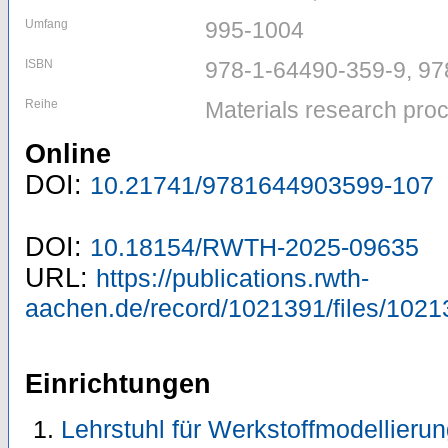
Umfang
995-1004
ISBN
978-1-64490-359-9, 9
Reihe
Materials research pro
Online
DOI:
10.21741/9781644903599-107
DOI:
10.18154/RWTH-2025-09635
URL:
https://publications.rwth-
aachen.de/record/1021391/files/1021
Einrichtungen
Lehrstuhl für Werkstoffmodellieru