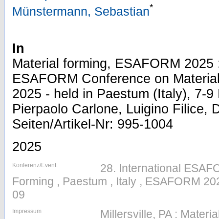
*
Münstermann, Sebastian
In
Material forming, ESAFORM 2025 : 
ESAFORM Conference on Materia
2025 - held in Paestum (Italy), 7-9
Pierpaolo Carlone, Luigino Filice,
Seiten/Artikel-Nr: 995-1004
2025
Konferenz/Event:
28. International ESA
Forming , Paestum , Italy , ESAFORM 20
09
Impressum
Millersville, PA : Mate