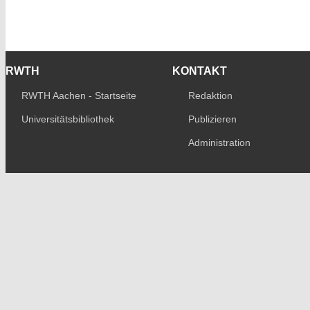
RWTH
KONTAKT
RWTH Aachen - Startseite
Redaktion
Universitätsbibliothek
Publizieren
Administration