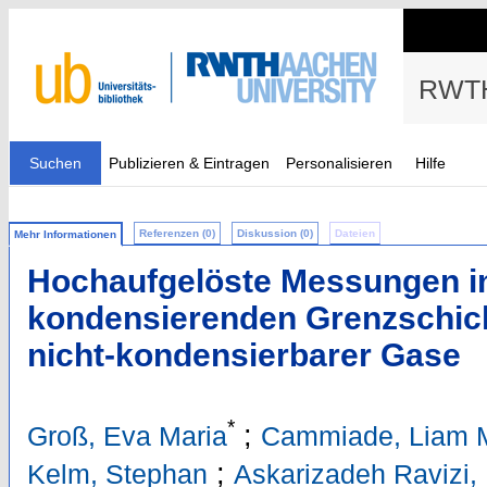
RWTH
Suchen
Publizieren & Eintragen
Personalisieren
Hilfe
Referenzen (0)
Diskussion (0)
Dateien
Mehr Informationen
Hochaufgelöste Messungen in
kondensierenden Grenzschich
nicht-kondensierbarer Gase
*
;
Groß, Eva Maria
Cammiade, Liam M
;
Kelm, Stephan
Askarizadeh Ravizi,