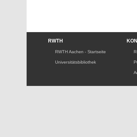
RWTH
KO
RWTH Aachen - Startseite
R
Universitätsbibliothek
P
A