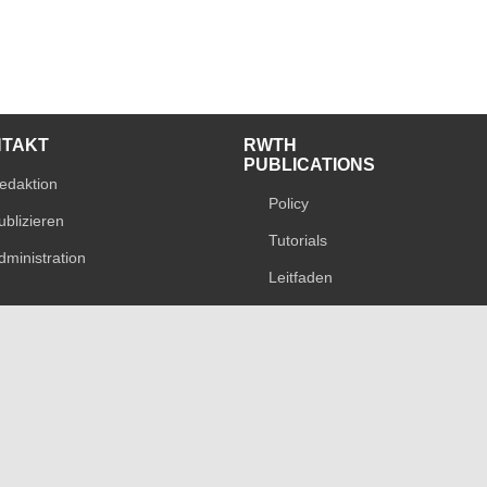
NTAKT
RWTH
PUBLICATIONS
edaktion
Policy
ublizieren
Tutorials
dministration
Leitfaden