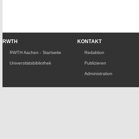
RWTH
KONTAKT
RWTH Aachen - Startseite
Redaktion
Universitätsbibliothek
Publizieren
Administration