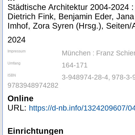
Städtische Architektur 2004-2024 
Dietrich Fink, Benjamin Eder, Jan
Imhof, Zora Syren (Hrsg.), Seiten/
2024
Impressum
München : Franz Schie
Umfang
164-171
ISBN
3-948974-28-4, 978-3-
9783948974282
Online
URL:
https://d-nb.info/1324209607/0
Einrichtungen