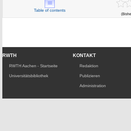
Table of contents
(Bishe
RWTH
KONTAKT
RWTH Aachen - Startseite
Redaktion
Universitätsbibliothek
Publizieren
Administration