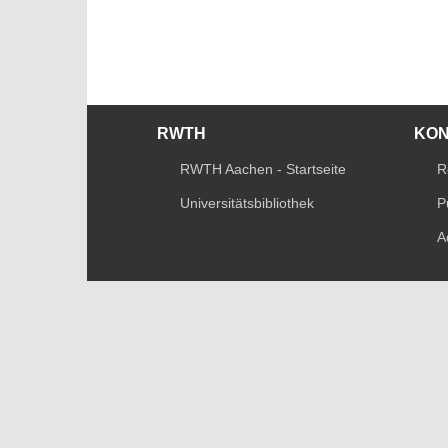
RWTH
KO
RWTH Aachen - Startseite
R
Universitätsbibliothek
P
A