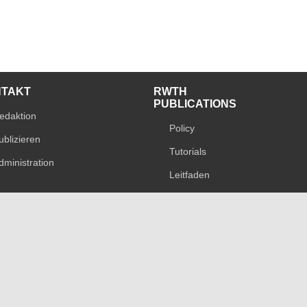
NTAKT
RWTH
PUBLICATIONS
edaktion
Policy
ublizieren
Tutorials
dministration
Leitfaden