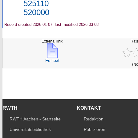
525110
520000
Record created 2026-01-07, last modified 2026-03-03
External link:
Rate
Fulltext
(No
RWTH
KONTAKT
RWTH Aachen - Startseite
Redaktion
Universitätsbibliothek
Publizieren