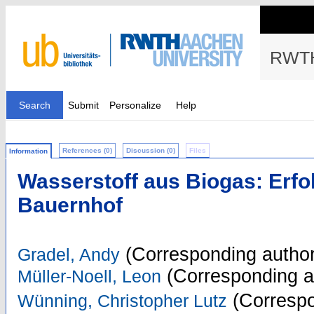
RWTH
Search
Submit
Personalize
Help
References (0)
Discussion (0)
Files
Information
Wasserstoff aus Biogas: Erf
Bauernhof
(Corresponding author
Gradel, Andy
(Corresponding a
Müller-Noell, Leon
(Correspo
Wünning, Christopher Lutz