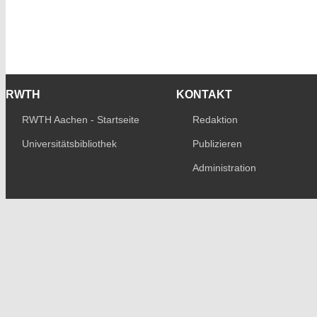
RWTH
KONTAKT
RWTH Aachen - Startseite
Redaktion
Universitätsbibliothek
Publizieren
Administration