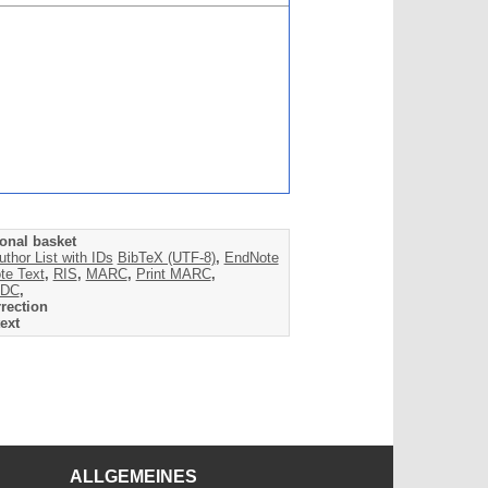
onal basket
uthor List with IDs
BibTeX (UTF-8)
,
EndNote
te Text
,
RIS
,
MARC
,
Print MARC
,
DC
,
rection
ext
ALLGEMEINES