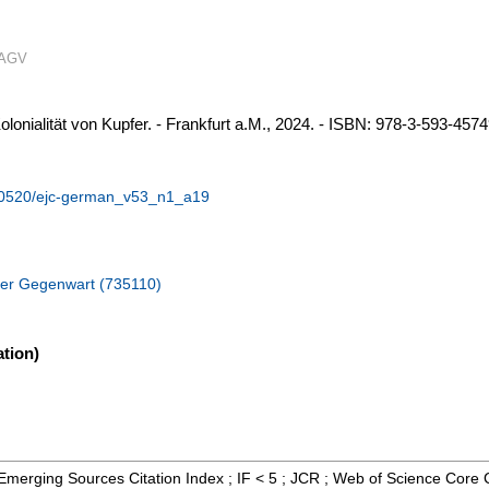
SAGV
onialität von Kupfer. - Frankfurt a.M., 2024. - ISBN: 978-3-593-4574
10.10520/ejc-german_v53_n1_a19
der Gegenwart (735110)
tion)
; Emerging Sources Citation Index ; IF < 5 ; JCR ; Web of Science Core 