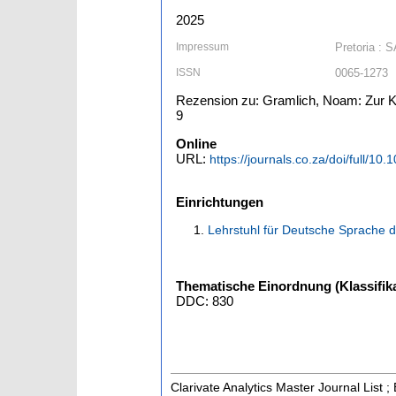
2025
Impressum
Pretoria : 
ISSN
0065-1273
Rezension zu: Gramlich, Noam: Zur Kol
9
Online
URL:
https://journals.co.za/doi/full/
Einrichtungen
Lehrstuhl für Deutsche Sprache 
Thematische Einordnung (Klassifika
DDC: 830
Clarivate Analytics Master Journal List 