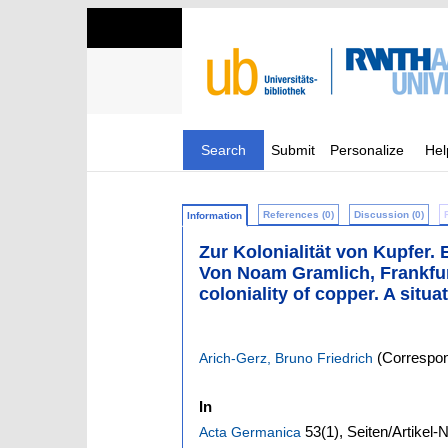
Search
Submit
Personalize
Hel
References (0)
Discussion (0)
Information
Zur Kolonialität von Kupfer.
Von Noam Gramlich, Frankfurt
coloniality of copper. A sit
(Correspon
Arich-Gerz, Bruno Friedrich
In
53
(1)
,
Seiten/Artikel-
Acta Germanica