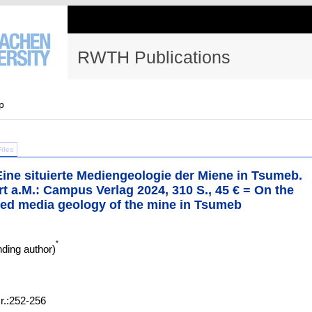
RWTH Publications
p
Files
 Eine situierte Mediengeologie der Miene in Tsumeb.
 a.M.: Campus Verlag 2024, 310 S., 45 € = On the
uated media geology of the mine in Tsumeb
*
ding author)
Nr.:252-256