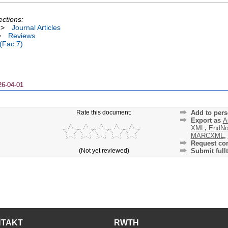
ections:
>
Journal Articles
>
Reviews
 (Fac.7)
26-04-01
Rate this document:
Add to pers
Export as
A
XML
,
EndNo
MARCXML
,
Request cor
(Not yet reviewed)
Submit fullt
NTAKT
RWTH