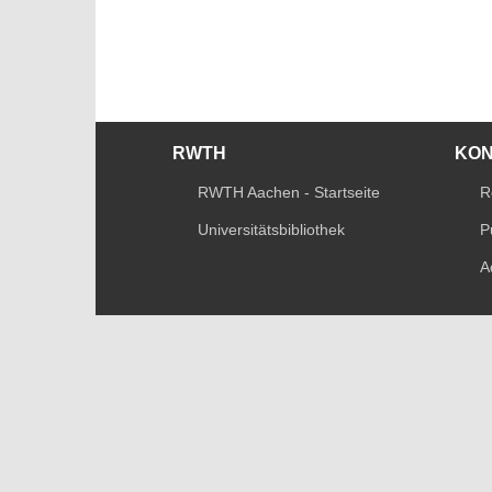
RWTH
KO
RWTH Aachen - Startseite
R
Universitätsbibliothek
P
A