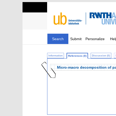
Search
Submit
Personalize
Hel
Information
Discussion (0)
References (0)
Micro-macro decomposition of pa