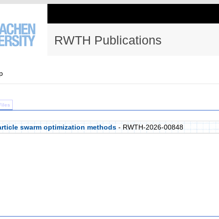
RWTH Publications
p
Files
rticle swarm optimization methods
- RWTH-2026-00848