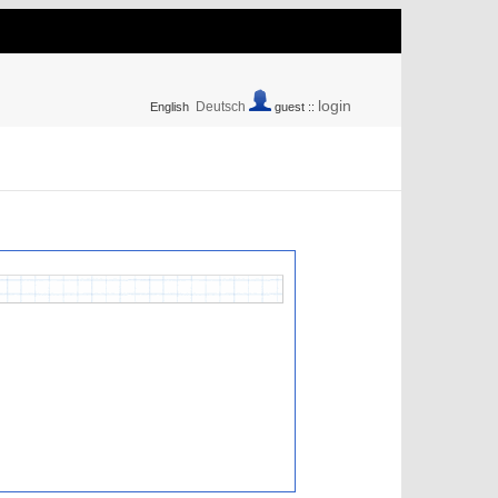
login
Deutsch
English
guest ::