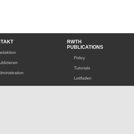
NTAKT
RWTH
PUBLICATIONS
edaktion
Policy
ublizieren
Tutorials
dministration
Leitfaden