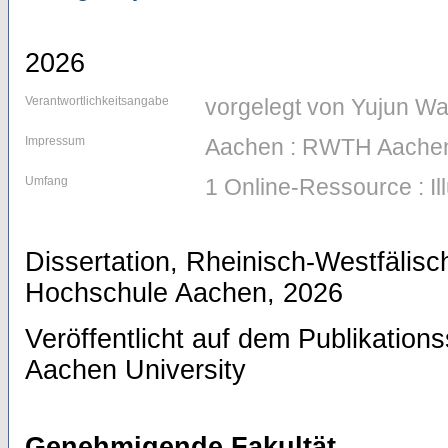
2026
Verantwortlichkeitsangabe
vorgelegt von Yujun W
Impressum
Aachen : RWTH Aachen
Umfang
1 Online-Ressource : Il
Dissertation, Rheinisch-Westfälis
Hochschule Aachen, 2026
Veröffentlicht auf dem Publikatio
Aachen University
Genehmigende Fakultät