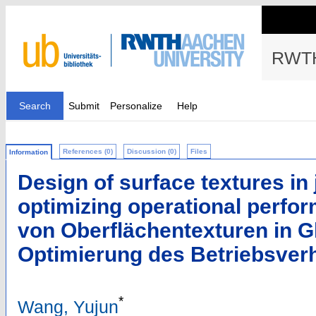
RWTH
Search
Submit
Personalize
Help
References (0)
Discussion (0)
Files
Information
Design of surface textures in 
optimizing operational perfo
von Oberflächentexturen in Gl
Optimierung des Betriebsver
*
Wang, Yujun