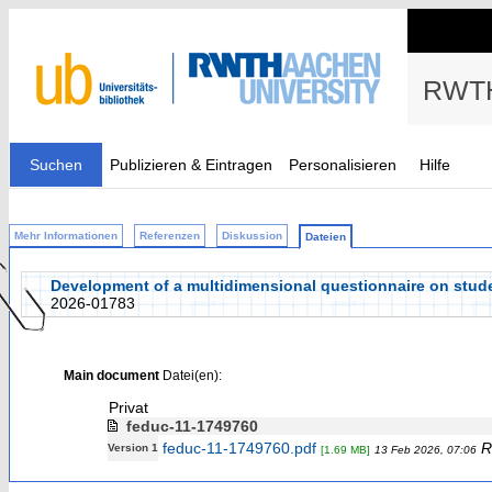
RWTH
Suchen
Publizieren & Eintragen
Personalisieren
Hilfe
Mehr Informationen
Referenzen
Diskussion
Dateien
Development of a multidimensional questionnaire on studen
2026-01783
Main document
Datei(en):
Privat
feduc-11-1749760
feduc-11-1749760.pdf
R
Version 1
[1.69 MB]
13 Feb 2026, 07:06