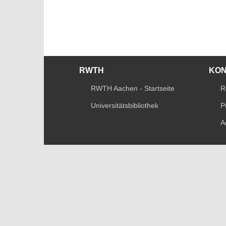
RWTH
KO
RWTH Aachen - Startseite
R
Universitätsbibliothek
P
A