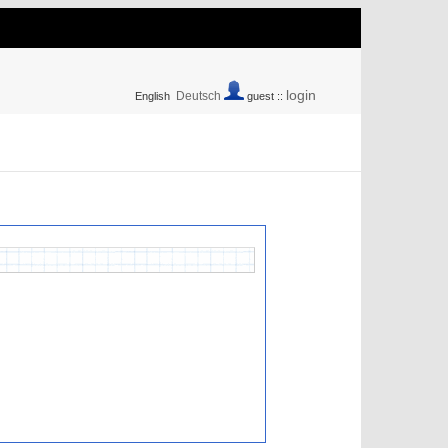
login
Deutsch
English
guest ::