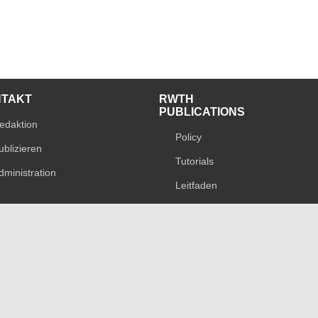
NTAKT
RWTH
PUBLICATIONS
edaktion
Policy
ublizieren
Tutorials
dministration
Leitfaden