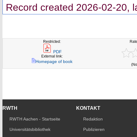
Record created 2026-02-20, l
Restricted:
Rate
PDF
External link:
Homepage of book
(No
RWTH
KONTAKT
RWTH Aachen - Startseite
Redaktion
Universitätsbibliothek
Publizieren