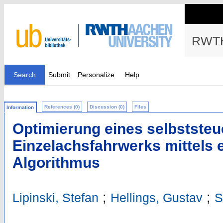
RWTH
Search
Submit
Personalize
Help
References (0)
Discussion (0)
Files
Information
Optimierung eines selbstste
Einzelachsfahrwerks mittels 
Algorithmus
;
;
Lipinski, Stefan
Hellings, Gustav
S