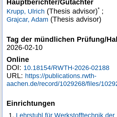
Hauptberichter/Gutachter
*
(Thesis advisor)
;
Krupp, Ulrich
(Thesis advisor)
Grajcar, Adam
Tag der mündlichen Prüfung/Hab
2026-02-10
Online
DOI:
10.18154/RWTH-2026-02188
URL:
https://publications.rwth-
aachen.de/record/1029268/files/1029
Einrichtungen
Lehrstuhl für Werkstofftechnik der M