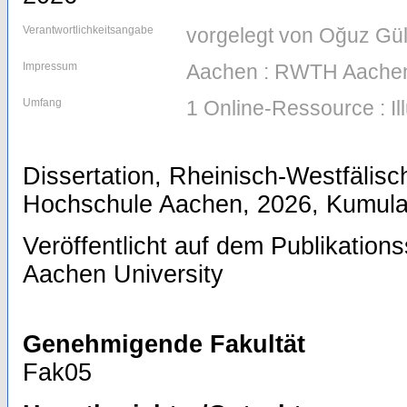
Verantwortlichkeitsangabe
vorgelegt von Oğuz Gül
Impressum
Aachen : RWTH Aachen
Umfang
1 Online-Ressource : Il
Dissertation, Rheinisch-Westfälis
Hochschule Aachen, 2026, Kumulat
Veröffentlicht auf dem Publikatio
Aachen University
Genehmigende Fakultät
Fak05