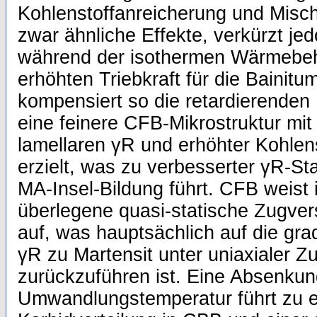
Kohlenstoffanreicherung und Mischk
zwar ähnliche Effekte, verkürzt jed
während der isothermen Wärmebeh
erhöhten Triebkraft für die Bainit
kompensiert so die retardierenden 
eine feinere CFB-Mikrostruktur mi
lamellaren γR und erhöhter Kohlen
erzielt, was zu verbesserter γR-Sta
MA-Insel-Bildung führt. CFB weist
überlegene quasi-statische Zugve
auf, was hauptsächlich auf die gr
γR zu Martensit unter uniaxialer Z
zurückzuführen ist. Eine Absenkun
Umwandlungstemperatur führt zu e