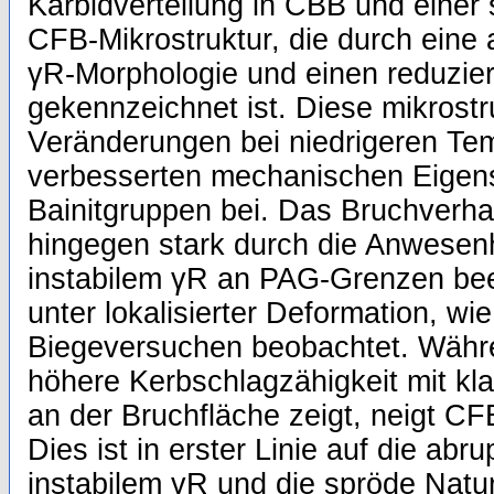
Karbidverteilung in CBB und einer 
CFB-Mikrostruktur, die durch eine 
γR-Morphologie und einen reduzier
gekennzeichnet ist. Diese mikrostr
Veränderungen bei niedrigeren Te
verbesserten mechanischen Eigens
Bainitgruppen bei. Das Bruchverha
hingegen stark durch die Anwesen
instabilem γR an PAG-Grenzen bee
unter lokalisierter Deformation, wi
Biegeversuchen beobachtet. Währ
höhere Kerbschlagzähigkeit mit kl
an der Bruchfläche zeigt, neigt C
Dies ist in erster Linie auf die a
instabilem γR und die spröde Natu