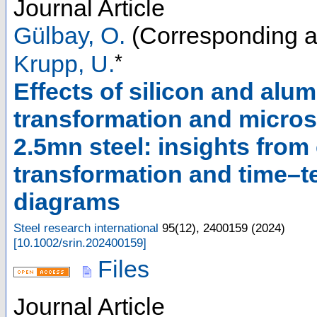
Journal Article
Gülbay, O.
(Corresponding a
*
Krupp, U.
Effects of silicon and alu
transformation and microst
2.5mn steel: insights fro
transformation and time–
diagrams
Steel research international
95
(
12
),
2400159
(
2024
)
[
10.1002/srin.202400159
]
Files
Journal Article