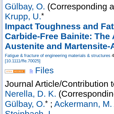
Gülbay, O.
(Corresponding a
*
Krupp, U.
Impact Toughness and Fat
Carbide-Free Bainite: The
Austenite and Martensite-
Fatigue & fracture of engineering materials & structures
4
[
10.1111/ffe.70025
]
Files
Journal Article/Contribution 
Nerella, D. K.
(Correspondin
*
Gülbay, O.
;
Ackermann, M. 
Steinbach, I.