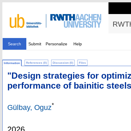
RWTH
Search
Submit
Personalize
Help
References (0)
Discussion (0)
Files
Information
"Design strategies for optim
performance of bainitic steel
*
Gülbay, Oguz
2026