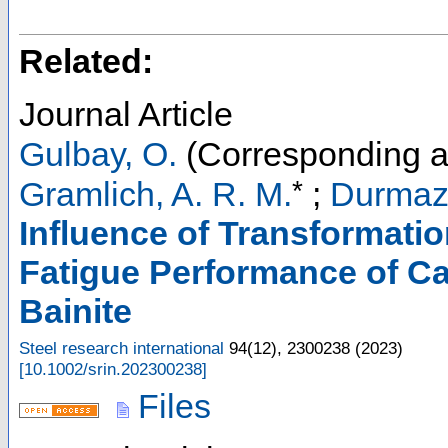
Related:
Journal Article
Gulbay, O.
(Corresponding a
*
Gramlich, A. R. M.
;
Durmaz,
Influence of Transformati
Fatigue Performance of Ca
Bainite
Steel research international
94
(
12
),
2300238
(
2023
)
[
10.1002/srin.202300238
]
Files