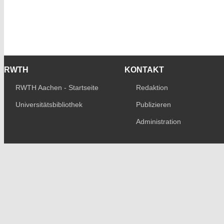
RWTH
KONTAKT
RWTH Aachen - Startseite
Redaktion
Universitätsbibliothek
Publizieren
Administration