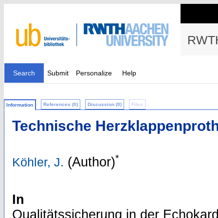
RWTH
Search
Submit
Personalize
Help
References (0)
Discussion (0)
Files
Information
Technische Herzklappenprot
*
(Author)
Köhler, J.
In
Qualitätssicherung in der Echokard