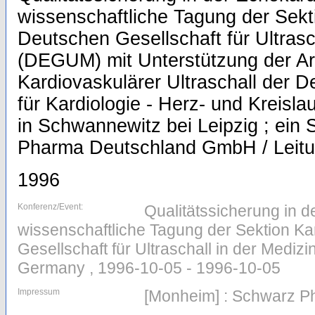
wissenschaftliche Tagung der Sekt
Deutschen Gesellschaft für Ultrasc
(DEGUM) mit Unterstützung der Ar
Kardiovaskulärer Ultraschall der 
für Kardiologie - Herz- und Kreisl
in Schwannewitz bei Leipzig ; ein
Pharma Deutschland GmbH / Leitu
1996
Konferenz/Event:
Qualitätssicherung in d
wissenschaftliche Tagung der Sektion Ka
Gesellschaft für Ultraschall in der Mediz
Germany , 1996-10-05 - 1996-10-05
Impressum
[Monheim] : Schwarz P