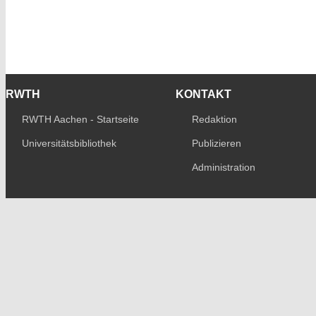
RWTH
KONTAKT
RWTH Aachen - Startseite
Redaktion
Universitätsbibliothek
Publizieren
Administration