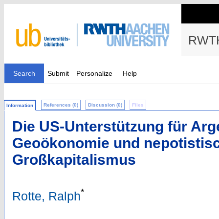
RWTH
Search
Submit
Personalize
Help
References (0)
Discussion (0)
Files
Information
Die US-Unterstützung für Arge
Geoökonomie und nepotistis
Großkapitalismus
*
Rotte, Ralph