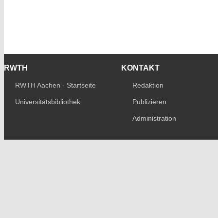
RWTH
KONTAKT
RWTH Aachen - Startseite
Redaktion
Universitätsbibliothek
Publizieren
Administration