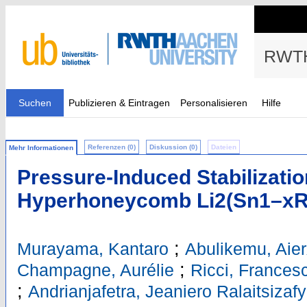
RWTH
Suchen
Publizieren & Eintragen
Personalisieren
Hilfe
Referenzen (0)
Diskussion (0)
Dateien
Mehr Informationen
Pressure-Induced Stabilizatio
Hyperhoneycomb Li2(Sn1–x
;
Murayama, Kantaro
Abulikemu, Aier
;
Champagne, Aurélie
Ricci, Frances
;
Andrianjafetra, Jeaniero Ralaitsizafy