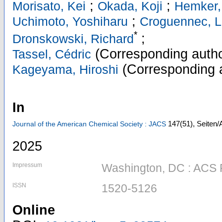
;
;
Morisato, Kei
Okada, Koji
Hemker,
;
Uchimoto, Yoshiharu
Croguennec, 
*
;
Dronskowski, Richard
(Corresponding autho
Tassel, Cédric
(Corresponding 
Kageyama, Hiroshi
In
147
(51)
,
Seiten/
Journal of the American Chemical Society : JACS
2025
Impressum
Washington, DC : ACS P
ISSN
1520-5126
Online