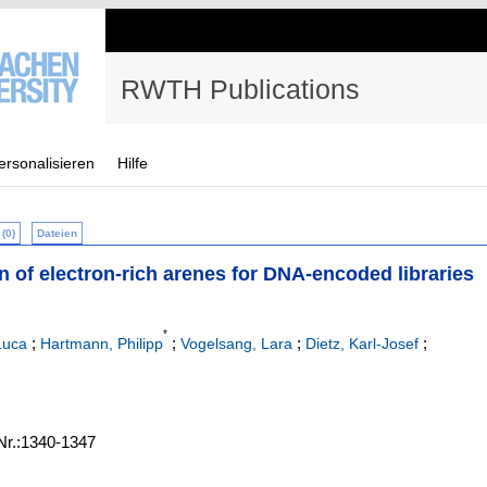
RWTH Publications
ersonalisieren
Hilfe
(0)
Dateien
 of electron-rich arenes for DNA-encoded libraries
*
;
;
;
;
Luca
Hartmann, Philipp
Vogelsang, Lara
Dietz, Karl-Josef
-Nr.:1340-1347