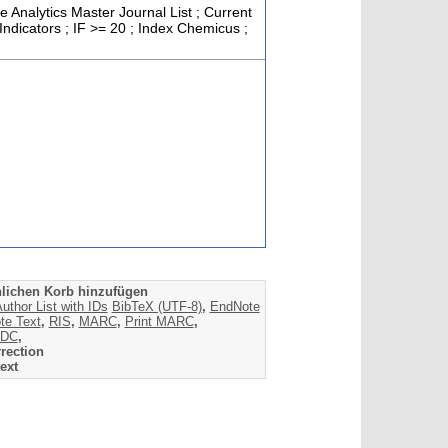
e Analytics Master Journal List ; Current
ndicators ; IF >= 20 ; Index Chemicus ;
lichen Korb hinzufügen
uthor List with IDs
BibTeX (UTF-8)
,
EndNote
te Text
,
RIS
,
MARC
,
Print MARC
,
DC
,
rection
ext