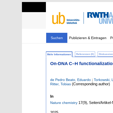
Suchen
Publizieren & Eintragen
P
Referenzen (0)
Diskussion 
Mehr Informationen
On-DNA C–H functionalization
;
de Pedro Beato, Eduardo
Torkowski, 
(Corresponding author)
Ritter, Tobias
In
17
(9)
,
Seiten/Artikel
Nature chemistry
2025