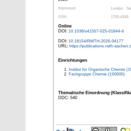
Impressum
London : Na
ISSN
1755-4349
Online
DOI:
10.1038/s41557-025-01844-6
DOI:
10.18154/RWTH-2026-04177
URL:
https://publications.rwth-aachen
Einrichtungen
Institut für Organische Chemie (
Fachgruppe Chemie (150000)
Thematische Einordnung (Klassifika
DDC: 540