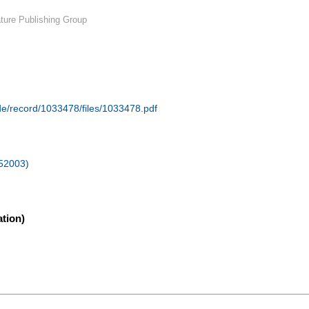
ture Publishing Group
.de/record/1033478/files/1033478.pdf
152003)
tion)