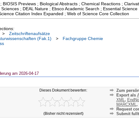
; BIOSIS Previews ; Biological Abstracts ; Chemical Reactions ; Clarivat
 Sciences ; DEAL Nature ; Ebsco Academic Search ; Essential Science I
cience Citation Index Expanded ; Web of Science Core Collection
ections:
>
Zeitschriftenaufsätze
aturwissenschaften (Fak.1)
>
Fachgruppe Chemie
ss
derung am 2026-04-17
Dieses Dokument bewerten:
Zum persön
Export als
A
XML
,
EndNo
MARCXML
,
Request cor
(Bisher nicht rezensiert)
Submit fullt