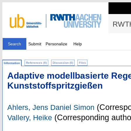
RWTH
Search
Submit
Personalize
Help
References (0)
Discussion (0)
Files
Information
Adaptive modellbasierte Rege
Kunststoffspritzgießen
(Correspo
Ahlers, Jens Daniel Simon
(Corresponding autho
Vallery, Heike