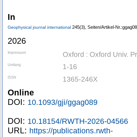
In
245
(3)
,
Seiten/Artikel-Nr.:ggag0
Geophysical journal international
2026
Impressum
Oxford : Oxford Univ. P
Umfang
1-16
ISSN
1365-246X
Online
DOI:
10.1093/gji/ggag089
DOI:
10.18154/RWTH-2026-04566
URL:
https://publications.rwth-