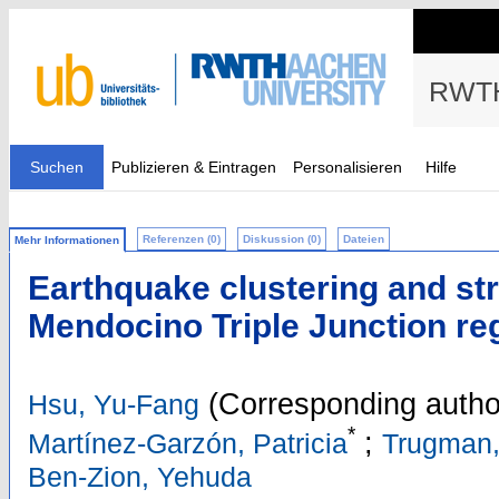
RWTH
Suchen
Publizieren & Eintragen
Personalisieren
Hilfe
Referenzen (0)
Diskussion (0)
Dateien
Mehr Informationen
Earthquake clustering and str
Mendocino Triple Junction re
(Corresponding autho
Hsu, Yu-Fang
*
;
Martínez-Garzón, Patricia
Trugman,
Ben-Zion, Yehuda