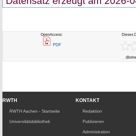
Datensatz erzeugt am 2026-0
OpenAccess:
Dieses 
PDF
(Bishe
RWTH
KONTAKT
RWTH Aachen - Startseite
Redaktion
Universitätsbibliothek
Publizieren
Administration