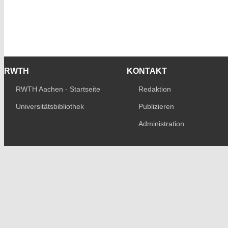
RWTH
KONTAKT
RWTH Aachen - Startseite
Redaktion
Universitätsbibliothek
Publizieren
Administration