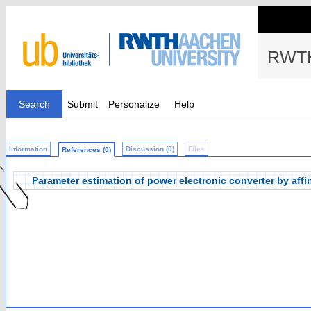
RWTH
Search
Submit
Personalize
Help
Information
Discussion (0)
Files
References (0)
Parameter estimation of power electronic converter by af