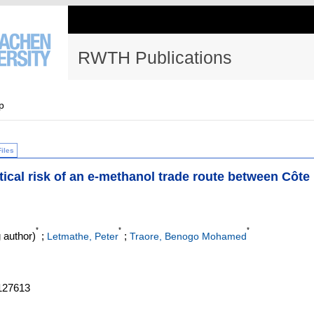
RWTH Publications
p
Files
tical risk of an e-methanol trade route between Côte
*
*
*
 author)
;
;
Letmathe, Peter
Traore, Benogo Mohamed
:127613