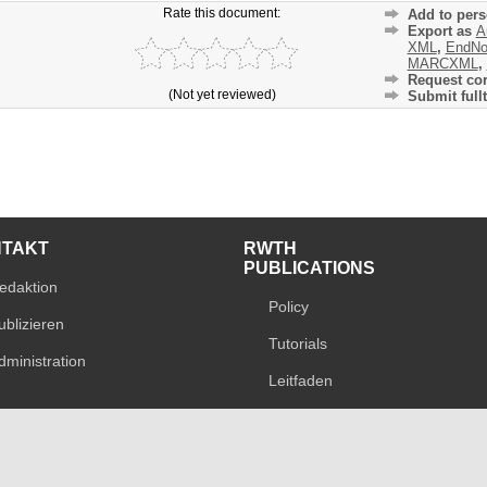
Rate this document:
Add to pers
Export as
A
XML
,
EndNo
MARCXML
,
Request cor
(Not yet reviewed)
Submit fullt
NTAKT
RWTH
PUBLICATIONS
edaktion
Policy
ublizieren
Tutorials
dministration
Leitfaden