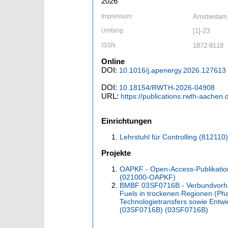
2026
Impressum
Amsterdam [
Umfang
[1]-23
ISSN
1872-9118
Online
DOI:
10.1016/j.apenergy.2026.127613
DOI:
10.18154/RWTH-2026-04908
URL:
https://publications.rwth-aachen
Einrichtungen
Lehrstuhl für Controlling (812110)
Projekte
OAPKF - Open-Access-Publikatio
(021000-OAPKF)
BMBF 03SF0716B - Verbundvorha
Fuels in trockenen Regionen (Phas
Technologietransfers sowie Ent
(03SF0716B) (03SF0716B)