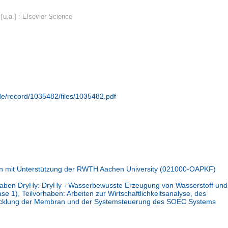
u.a.] : Elsevier Science
.de/record/1035482/files/1035482.pdf
n mit Unterstützung der RWTH Aachen University (021000-OAPKF)
ben DryHy: DryHy - Wasserbewusste Erzeugung von Wasserstoff und
e 1), Teilvorhaben: Arbeiten zur Wirtschaftlichkeitsanalyse, des
wicklung der Membran und der Systemsteuerung des SOEC Systems