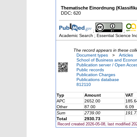
Thematische Einordnung (Klassifika
DDC: 620
;
;
Academic Search ; Essential Science Ind
The record appears in these coll
Document types
>
Articles
School of Business and Econom
Publication server / Open Acce
Public records
Publication Charges
Publications database
812110
Typ
Amount
VAT
APC
2652.00
185.6
Other
87.00
6.09
Sum
2739.00
191.7
Total
2930.73
Record created 2026-05-08, last modified 20