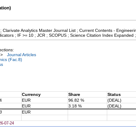
tion)
; Clarivate Analytics Master Journal List ; Current Contents - Enginee
icators ; IF >= 10 ; JCR ; SCOPUS ; Science Citation Index Expanded 
ections:
>
Journal Articles
ics (Fac.8)
ss
Currency
Share
Status
4
EUR
96.82 %
(DEAL)
EUR
3.18 %
(DEAL)
3
EUR
26-07-24