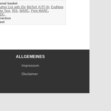
onal basket
uthor List with IDs
BibTeX (UTF-8)
,
EndNote
te Text
,
RIS
,
MARC
,
Print MARC
,
DC
,
rection
ext
ALLGEMEINES
Impressum
Disclaimer