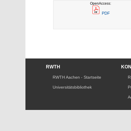
OpenAccess:
PDF
RWTH
KO
RWTH Aachen - Startseite
R
Universitätsbibliothek
P
A