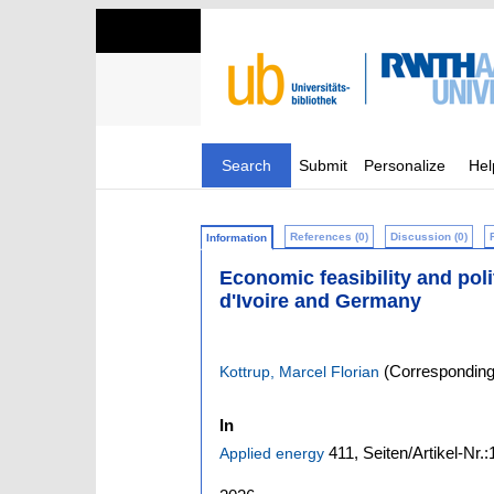
Search
Submit
Personalize
Hel
References (0)
Discussion (0)
Information
Economic feasibility and poli
d'Ivoire and Germany
(Corresponding
Kottrup, Marcel Florian
In
411,
Seiten/Artikel-Nr.
Applied energy